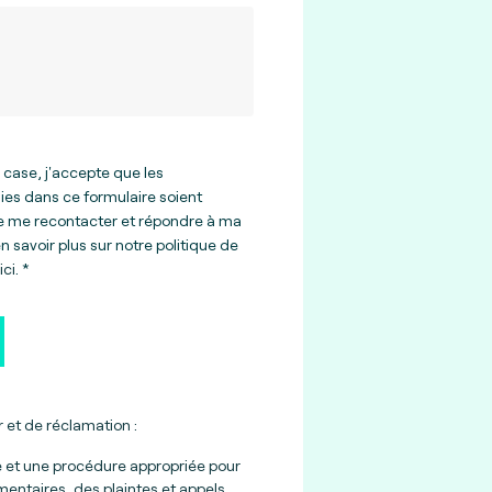
 case, j'accepte que les
ies dans ce formulaire soient
de me recontacter et répondre à ma
 savoir plus sur notre politique de
ici
.
 et de réclamation :
e et une procédure appropriée pour
entaires, des plaintes et appels