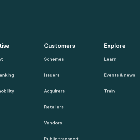
tise
Customers
Explore
nt
Schemes
Learn
anking
Issuers
Events & news
obility
Acquirers
Train
Retailers
Vendors
Public transport