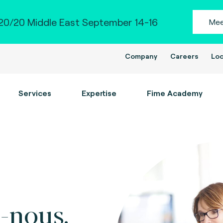
0/20 Middle East September 14-16
Mee
Company
Careers
Loc
Services
Expertise
Fime Academy
-nous.