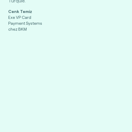
Turquie.”
Cenk Temiz
Exe VP Card
Payment Systems
chez BKM