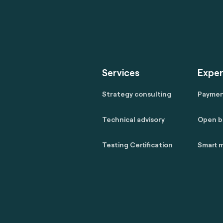
Services
Exper
Strategy consulting
Payme
Technical advisory
Open b
Testing Certification
Smart m