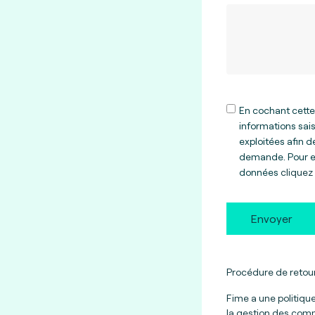
En cochant cette
informations sais
exploitées afin 
demande. Pour en
données
cliquez 
Envoyer
Procédure de retour
Fime a une politiqu
la gestion des comm