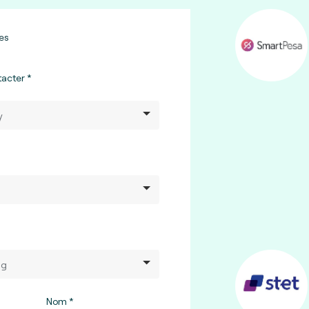
es
tacter
Nom