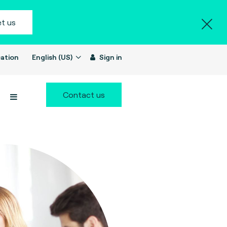
t us
ation
English (US)
Sign in
Contact us