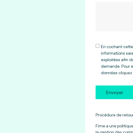
En cochant cette
informations sais
exploitées afin 
demande. Pour en
données
cliquez 
Envoyer
Procédure de retour
Fime a une politiqu
la gestion des comm