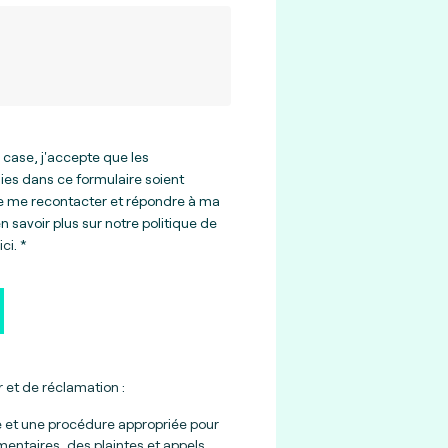
 case, j'accepte que les
ies dans ce formulaire soient
de me recontacter et répondre à ma
 savoir plus sur notre politique de
ici
.
 et de réclamation :
e et une procédure appropriée pour
entaires, des plaintes et appels