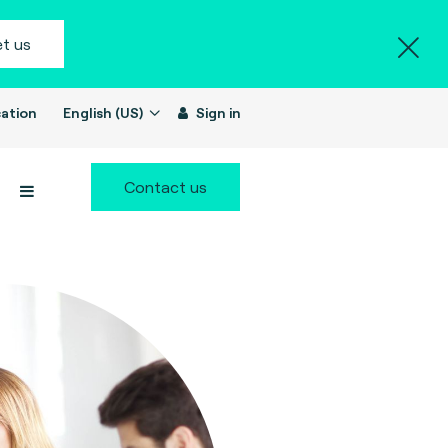
t us
ation
English (US)
Sign in
Contact us