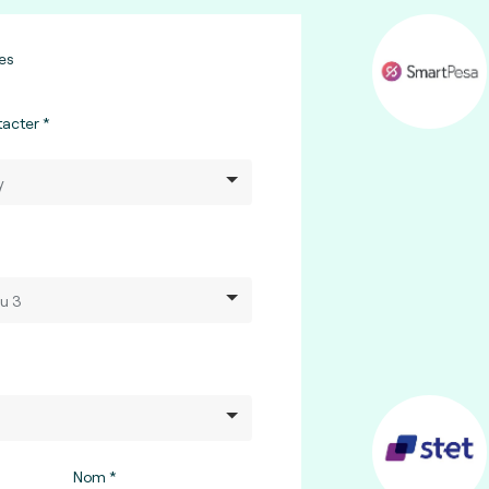
es
tacter
Nom