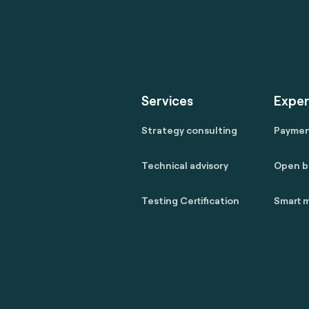
Services
Exper
Strategy consulting
Payme
Technical advisory
Open b
Testing Certification
Smart m