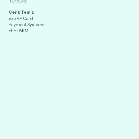
Turquie.”
Cenk Temiz
Exe VP Card
Payment Systems
chez BKM