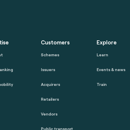
tise
Customers
Explore
nt
Schemes
Learn
anking
Issuers
Events & news
obility
Acquirers
Train
Retailers
Vendors
Public transport