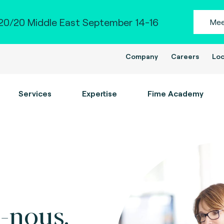
0/20 Middle East September 14-16
Mee
Company
Careers
Loc
Services
Expertise
Fime Academy
-nous.