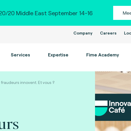
0/20 Middle East September 14-16
Mee
Company
Careers
Loc
Services
Expertise
Fime Academy
 fraudeurs innovent. Et vous ?
urs