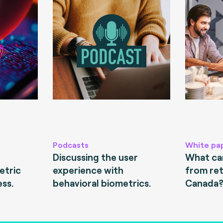
Podcasts
White pa
Discussing the user
What can
etric
experience with
from ret
ess.
behavioral biometrics.
Canada