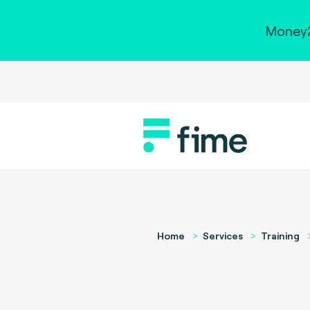
Money2
Home
Services
Training