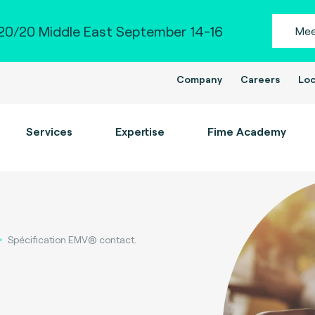
0/20 Middle East September 14-16
Mee
Company
Careers
Loc
Services
Expertise
Fime Academy
Spécification EMV® contact.