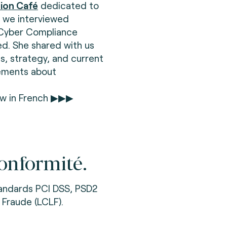
ion Café
dedicated to
, we interviewed
, Cyber Compliance
d. She shared with us
s, strategy, and current
ements about
ew in French ▶▶▶
onformité.
andards PCI DSS, PSD2
 Fraude (LCLF).