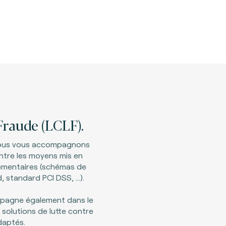
Fraude (LCLF).
 nous vous accompagnons
ntre les moyens mis en
lementaires (schémas de
 standard PCI DSS, …).​
mpagne également dans le
 solutions de lutte contre
daptés.