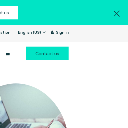
t us
ation
English (US)
Sign in
Contact us