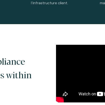
l'infrastructure client.
maî
liance
s within