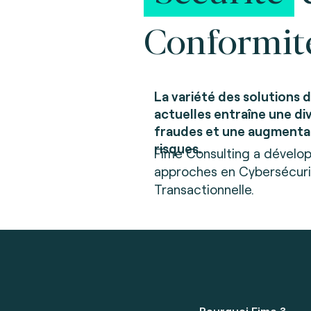
Conformit
La variété des solutions 
actuelles entraîne une di
fraudes et une augmenta
risques.
Fime Consulting a dévelop
approches en Cybersécuri
Transactionnelle.
Pourquoi Fime ?