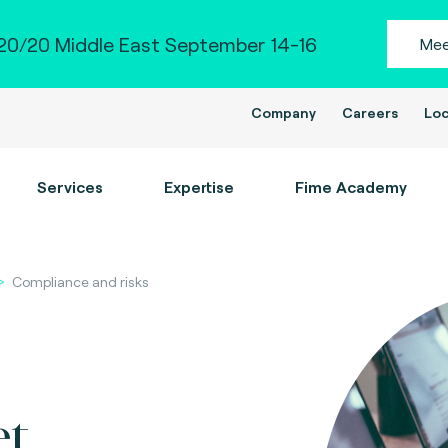
0/20 Middle East September 14-16
Mee
Company
Careers
Loc
Services
Expertise
Fime Academy
Compliance and risks
et