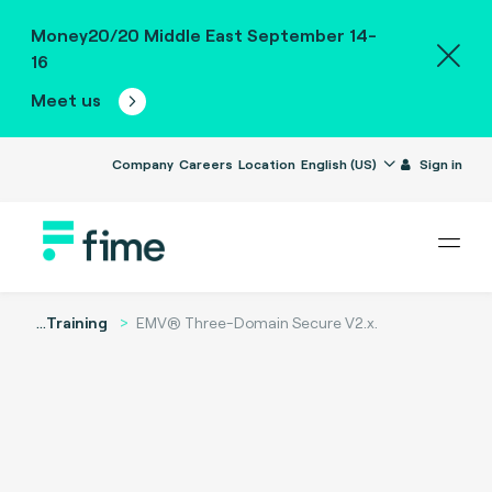
Money20/20 Middle East September 14-
16
Meet us
Company
Careers
Location
English (US)
Sign in
...
Training
EMV® Three-Domain Secure V2.x.