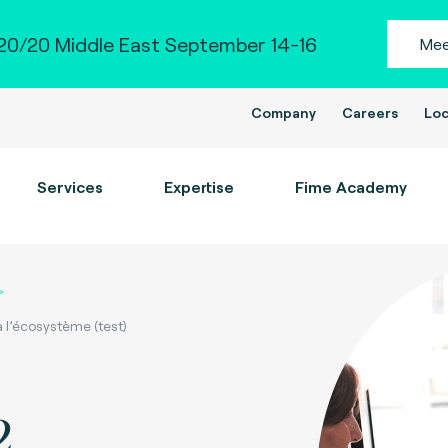
0/20 Middle East September 14-16
Mee
Company
Careers
Loc
Services
Expertise
Fime Academy
 l’écosystème (test)
2