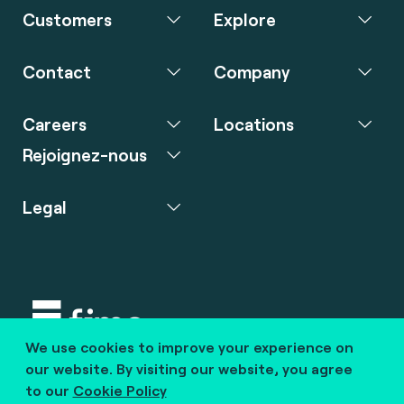
Customers
Explore
Contact
Company
Careers
Locations
Rejoignez-nous
Legal
We use cookies to improve your experience on
Copyright © 2020 fime. All rights reserved.
our website. By visiting our website, you agree
to our
Cookie Policy
marcom@fime.com